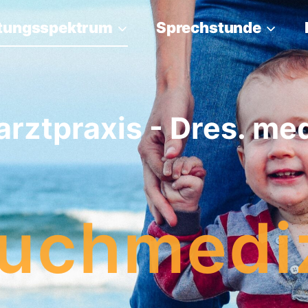
stungsspektrum
Sprechstunde
rztpraxis - Dres. me
uchmedi